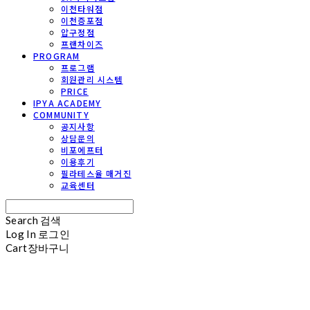
이천타워점
이천증포점
압구정점
프랜차이즈
PROGRAM
프로그램
회원관리 시스템
PRICE
IPYA ACADEMY
COMMUNITY
공지사항
상담문의
비포에프터
이용후기
필라테스율 매거진
교육센터
Search
검색
Log In
로그인
Cart
장바구니