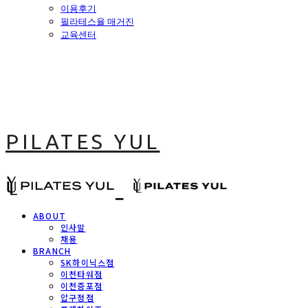
이용후기
필라테스율 매거진
교육센터
PILATES YUL
ABOUT
인사말
채용
BRANCH
SK하이닉스점
이천타워점
이천증포점
압구정점